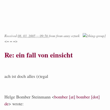
Received
08. 03. 2005 -- 09:56
from
from
anny ozturk
<= = =>
Re: ein fall von einsicht
ach ist doch alles (r)egal
Helge Bomber Steinmann <
bomber [at] bomber [dot]
de
> wrote: