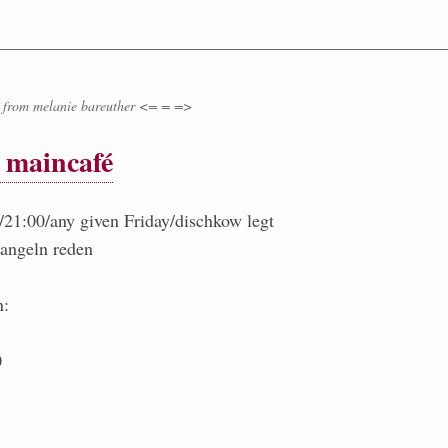
from
melanie bareuther <= = =>
m maincafé
//21:00/any given Friday/dischkow legt
angeln reden
n:
0