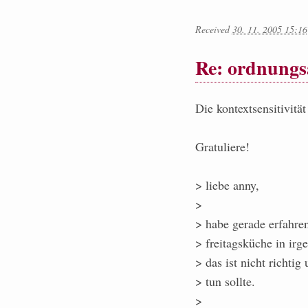
Received
30. 11. 2005 15:16
Re: ordnung
Die kontextsensitivitä
Gratuliere!
> liebe anny,
>
> habe gerade erfahren 
> freitagsküche in irg
> das ist nicht richti
> tun sollte.
>