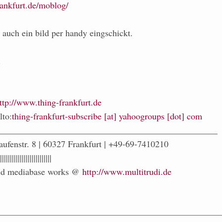
rankfurt.de/moblog/
auch ein bild per handy eingschickt.
i
ttp://www.thing-frankfurt.de
lto:
thing-frankfurt-subscribe [at] yahoogroups [dot] com
_________________________________________________
aufenstr. 8 | 60327 Frankfurt | +49-69-7410210
||||||||||||||||||||||||||
 and mediabase works @
http://www.multitrudi.de