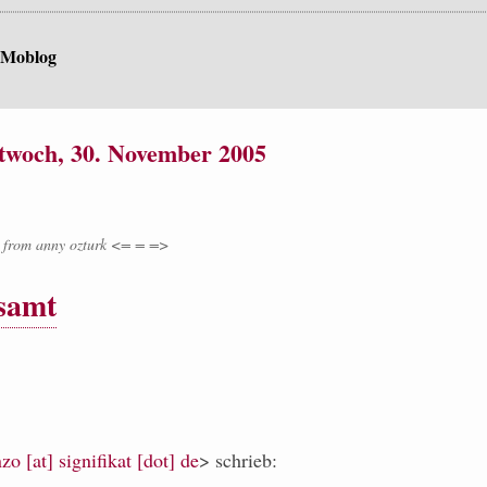
 Moblog
twoch, 30. November 2005
from
anny ozturk <= = =>
samt
zo [at] signifikat [dot] de
> schrieb: