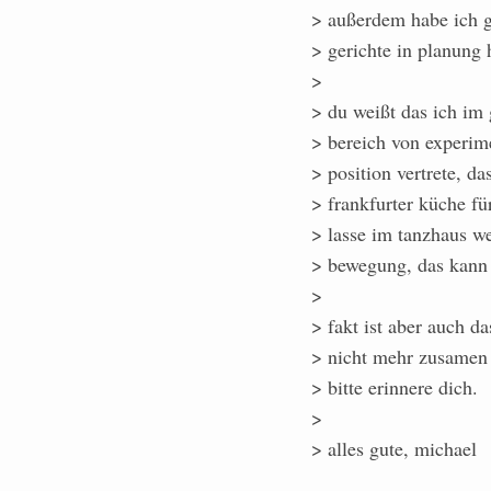
> außerdem habe ich ge
> gerichte in planung 
>
> du weißt das ich im
> bereich von experime
> position vertrete, d
> frankfurter küche f
> lasse im tanzhaus we
> bewegung, das kann 
>
> fakt ist aber auch d
> nicht mehr zusamen 
> bitte erinnere dich.
>
> alles gute, michael