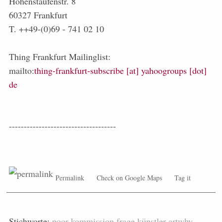
Hohenstaufenstr. 8
60327 Frankfurt
T. ++49-(0)69 - 741 02 10
Thing Frankfurt Mailinglist:
mailto:
thing-frankfurt-subscribe [at] yahoogroups [dot]
de
------------------------------------
Permalink
Check on Google Maps
Tag it
Stichworte:
poor
kommission
frage
künstler
artwhy