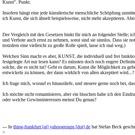
Kunst". Punkt.
Insofern hängt eine jede künstlerische menschliche Schöpfung unmi
ich Kunst, die sich ähnelt beispielsweise, nicht mehr akzeptieren. Ab
Der Vergleich mit den Gesetzen hinkt für mich an folgender Stelle; i
und Verbote auch ernst zu nehmen, sonst sind sie sinnlos. Dass sie no
trotzdem eine vielleicht zu große Rolle spielt, lasse ich mal weg.)
Welchen Sinn macht es aber, KUNST, die individuell und frei funktioni
festgelegte Art nur lesen kann? Es müssten doch noch engere Defini
solche, die es nicht tut? Geht es darum, Kunst die Möglichkeit zu geb
entwickeln zu können, der dann wirklich von allen akzeptiert wird...?
Ich frage mich, worauf es hinausliefe, und steuere gerne noch bei, das
Ich möchte nicht romantisieren, aber ein bisschen habe ich den Eindr
oder welche Gewinninteressen meinst Du genau?
--- In
thing-frankfurt [at] yahoogroups [dot] de
hat Stefan Beck
geschr
>