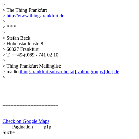
>
> The Thing Frankfurt
>
http://www.thing-frankfurt.de
>
> * * *
>
> Stefan Beck
> Hohenstaufenstr. 8
> 60327 Frankfurt
> T. ++49-(0)69 - 741 02 10
>
> Thing Frankfurt Mailinglist:
> mailto:
thing-frankfurt-subscribe [at] yahoogroups [dot] de
>
------------------------------------
Check on Google Maps
=== Pagination === p1p
Suche