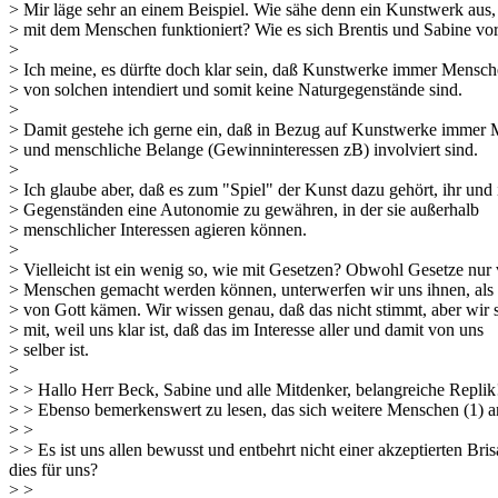
> Mir läge sehr an einem Beispiel. Wie sähe denn ein Kunstwerk aus,
> mit dem Menschen funktioniert? Wie es sich Brentis und Sabine vors
>
> Ich meine, es dürfte doch klar sein, daß Kunstwerke immer Mensc
> von solchen intendiert und somit keine Naturgegenstände sind.
>
> Damit gestehe ich gerne ein, daß in Bezug auf Kunstwerke immer
> und menschliche Belange (Gewinninteressen zB) involviert sind.
>
> Ich glaube aber, daß es zum "Spiel" der Kunst dazu gehört, ihr und 
> Gegenständen eine Autonomie zu gewähren, in der sie außerhalb
> menschlicher Interessen agieren können.
>
> Vielleicht ist ein wenig so, wie mit Gesetzen? Obwohl Gesetze nur
> Menschen gemacht werden können, unterwerfen wir uns ihnen, als
> von Gott kämen. Wir wissen genau, daß das nicht stimmt, aber wir 
> mit, weil uns klar ist, daß das im Interesse aller und damit von uns
> selber ist.
>
> > Hallo Herr Beck, Sabine und alle Mitdenker, belangreiche Replik
> > Ebenso bemerkenswert zu lesen, das sich weitere Menschen (1) an
> >
> > Es ist uns allen bewusst und entbehrt nicht einer akzeptierten
dies für uns?
> >