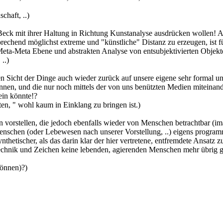
haft, ..)
 Beck mit ihrer Haltung in Richtung Kunstanalyse ausdrücken wollen! Ab
echend möglichst extreme und "künstliche" Distanz zu erzeugen, ist fü
eta-Meta Ebene und abstrakten Analyse von entsubjektivierten Objekten
..)
en Sicht der Dinge auch wieder zurück auf unsere eigene sehr formal und
nnen, und die nur noch mittels der von uns benützten Medien miteinand
ein könnte!?
en, " wohl kaum in Einklang zu bringen ist.)
on vorstellen, die jedoch ebenfalls wieder von Menschen betrachtbar (i
 Menschen (oder Lebewesen nach unserer Vorstellung, ..) eigens progra
thetischer, als das darin klar der hier vertretene, entfremdete Ansatz 
, Technik und Zeichen keine lebenden, agierenden Menschen mehr übrig g
können)?)