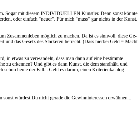
it ihm. Sogar mit diesem INDIVIDUELLEN Künstler. Denn sonst könnte
werden, oder einfach "neuer". Für mich "muss" gar nichts in der Kunst.
e, um Zusammenleben möglich zu machen. Da ist es sinnvoll, diese Ge-
iert und das Gesetz des Stärkeren herrscht. (Dass hierbei Geld = Macht
 wird, in etwas zu verwandeln, dass man dann auf eine bestimmte
che zu erkennen? Und gibt es dann Kunst, die dem standhält, und
h schon heute der Fall... Geht es darum, einen Kriterienkatalog
enn sonst würdest Du nicht gerade die Gewinninteressen erwähnen...