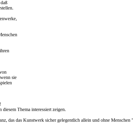
 daß
tellen.
henwerke,
 Menschen
ihren
 von
 wenn sie
spielen
!
 diesem Thema interessiert zeigen.
 Brisanz, das das Kunstwerk sicher gelegentlich allein und ohne Mensc