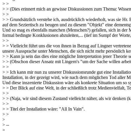
> >
> > (Dies erinnert mich an gewisse Diskussionen zum Thema: Wissensc
> >
> > Grundsätzlich verstehe ich, ausdrücklich wiederholt, was sie Hr.
auf dem Seziertisch zu beugen und zu diesem "Objekt" eine dementspr
Und so mag es ebenfalls manchen (Menschen?) gefallen, sich in der M
formal bedingte Konklusionen abzuleiten,... (tief im Sumpf der Worte, 
> >
> > Vielleicht führt uns die von ihnen in Bezug auf Lingner vertreten
unsere Aussprache unter Menschen, die sich nicht mehr persönlich ke
> > Kann ja sein das dies eine mögliche Interpretation jener Theorie s
> > (Obschon dieser Ansatz mit Lingern's "um der Sache willen arbeit
> >
> > Ich kann mir nun zu unserer Diskussionsrunde gut eine Installati
Installation, in der gezeigt wird, wie nach dem möglichen Tod aller
Und diese inszenierte Diskussion wäre als konkrete Situation um so syn
> > Der Blick auf eine Welt, in der schließlich trotz Medienvielfalt
> >
> > (Naja, wir sind diesem Zustand vielleicht näher, als wir denken (
> >
> > Titel der Installation wäre: "All In Vain".
> >
>
> --
>