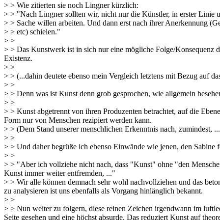
> > Wie zitierten sie noch Lingner kürzlich:
> > "Nach Lingner sollten wir, nicht nur die Künstler, in erster Linie 
> > Sache willen arbeiten. Und dann erst nach ihrer Anerkennung (G
> > etc) schielen."
> >
> > Das Kunstwerk ist in sich nur eine mögliche Folge/Konsequenz
Existenz.
> >
> > (...dahin deutete ebenso mein Vergleich letztens mit Bezug auf das
> >
> > Denn was ist Kunst denn grob gesprochen, wie allgemein besehen
> >
> > Kunst abgetrennt von ihren Produzenten betrachtet, auf die Ebene 
Form nur von Menschen rezipiert werden kann.
> > (Dem Stand unserer menschlichen Erkenntnis nach, zumindest, ...
> >
> > Und daher begrüße ich ebenso Einwände wie jenen, den Sabine fo
> >
> > "Aber ich vollziehe nicht nach, dass "Kunst" ohne "den Menschen"
Kunst immer weiter entfremden, ..."
> > Wir alle können demnach sehr wohl nachvollziehen und das beton
zu analysieren ist uns ebenfalls als Vorgang hinlänglich bekannt.
> >
> > Nun weiter zu folgern, diese reinen Zeichen irgendwann im luft
Seite gesehen und eine höchst absurde. Das reduziert Kunst auf theore