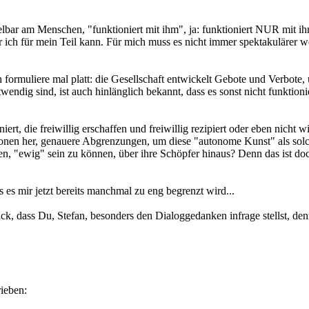
ttelbar am Menschen, "funktioniert mit ihm", ja: funktioniert NUR m
er ich für mein Teil kann. Für mich muss es nicht immer spektakulärer 
ch formuliere mal platt: die Gesellschaft entwickelt Gebote und Verbot
twendig sind, ist auch hinlänglich bekannt, dass es sonst nicht funktion
ert, die freiwillig erschaffen und freiwillig rezipiert oder eben nicht
tionen her, genauere Abgrenzungen, um diese "autonome Kunst" als sol
en, "ewig" sein zu können, über ihre Schöpfer hinaus? Denn das ist doc
s es mir jetzt bereits manchmal zu eng begrenzt wird...
uck, dass Du, Stefan, besonders den Dialoggedanken infrage stellst, d
ieben: