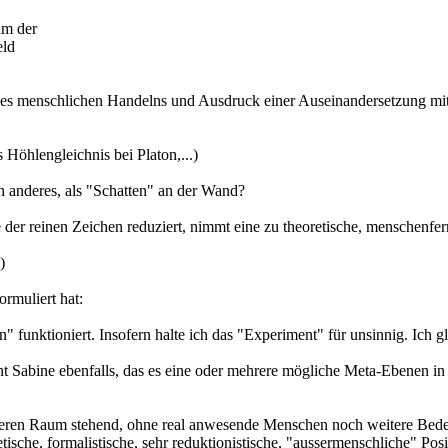
um der
eld
 des menschlichen Handelns und Ausdruck einer Auseinandersetzung mi
 Höhlengleichnis bei Platon,...)
 anderes, als "Schatten" an der Wand?
der reinen Zeichen reduziert, nimmt eine zu theoretische, menschenferne
)
rmuliert hat:
 funktioniert. Insofern halte ich das "Experiment" für unsinnig. Ich 
t Sabine ebenfalls, das es eine oder mehrere mögliche Meta-Ebenen in
leeren Raum stehend, ohne real anwesende Menschen noch weitere Bedeu
tische, formalistische, sehr reduktionistische, "aussermenschliche" Posi