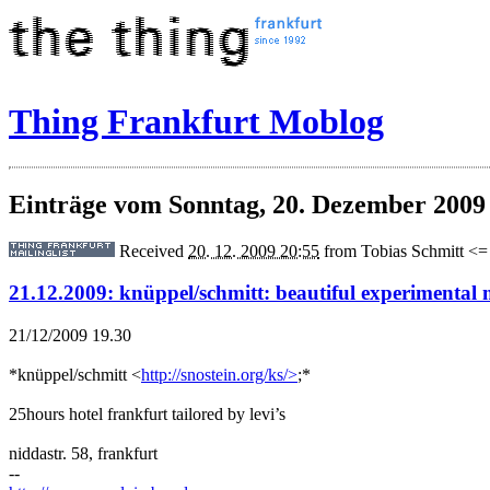
Thing Frankfurt Moblog
Einträge vom Sonntag, 20. Dezember 2009
Received
20. 12. 2009 20:55
from
Tobias Schmitt <=
21.12.2009: knüppel/schmitt: beautiful experimental 
21/12/2009 19.30
*knüppel/schmitt <
http://snostein.org/ks/>
;*
25hours hotel frankfurt tailored by levi’s
niddastr. 58, frankfurt
--