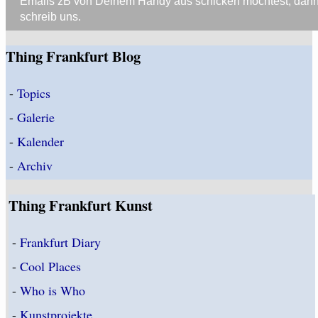
Emails zB von Deinem Handy aus schicken möchtest, dan
schreib uns.
Thing Frankfurt Blog
-
Topics
-
Galerie
-
Kalender
-
Archiv
Thing Frankfurt Kunst
-
Frankfurt Diary
-
Cool Places
-
Who is Who
-
Kunstprojekte