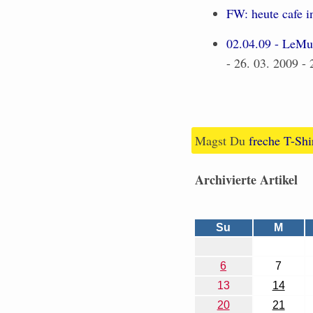
FW: heute cafe i
02.04.09 - LeMu
- 26. 03. 2009 - 
Magst Du
freche T-Shi
Archivierte Artikel
Su
M
6
7
13
14
20
21