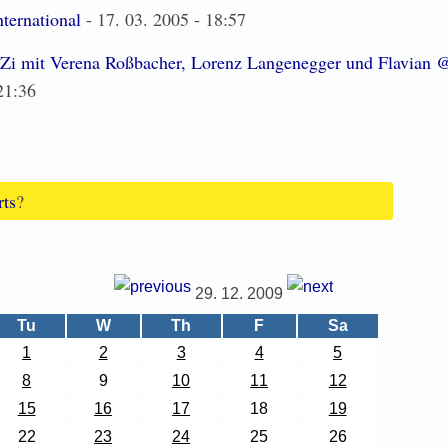
nternational
- 17. 03. 2005 - 18:57
Zi mit Verena Roßbacher, Lorenz Langenegger und Flavian 
21:36
rts
?
29. 12. 2009
Tu
W
Th
F
Sa
1
2
3
4
5
8
9
10
11
12
15
16
17
18
19
22
23
24
25
26