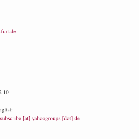
furt.de
2 10
glist:
-subscribe [at] yahoogroups [dot] de