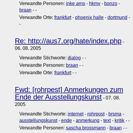
Verwandte Personen:
inke arns
-
hkmv
-
bonzo
-
braan
-
-
Verwandte Orte:
frankfurt
-
phoenix halle
-
dortmund
-
-
Re: http://aus7.org/hate/index.php
-
06. 08. 2005
Verwandte Stichworte:
dialog
-
-
Verwandte Personen:
braan
-
-
Verwandte Orte:
frankfurt
-
-
Fwd: [rohrpest] Anmerkungen zum
Ende der Ausstellungskunst
- 07. 08.
2005
Verwandte Stichworte:
internet
-
rohrpost
-
brsma
-
ausstellungskunst
-
ende
-
anmerkung
-
text
-
kritik
-
-
Verwandte Personen:
sascha brossmann
-
braan
-
-