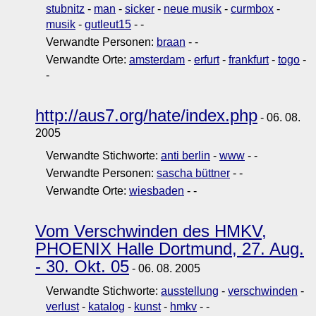
stubnitz
-
man
-
sicker
-
neue musik
-
curmbox
-
musik
-
gutleut15
-
-
Verwandte Personen:
braan
-
-
Verwandte Orte:
amsterdam
-
erfurt
-
frankfurt
-
togo
-
-
http://aus7.org/hate/index.php
- 06. 08.
2005
Verwandte Stichworte:
anti berlin
-
www
-
-
Verwandte Personen:
sascha büttner
-
-
Verwandte Orte:
wiesbaden
-
-
Vom Verschwinden des HMKV,
PHOENIX Halle Dortmund, 27. Aug.
- 30. Okt. 05
- 06. 08. 2005
Verwandte Stichworte:
ausstellung
-
verschwinden
-
verlust
-
katalog
-
kunst
-
hmkv
-
-