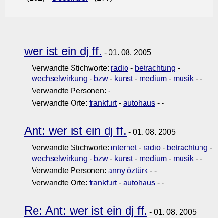
wer ist ein dj ff.
- 01. 08. 2005
Verwandte Stichworte:
radio
-
betrachtung
-
wechselwirkung
-
bzw
-
kunst
-
medium
-
musik
-
-
Verwandte Personen:
-
Verwandte Orte:
frankfurt
-
autohaus
-
-
Ant: wer ist ein dj ff.
- 01. 08. 2005
Verwandte Stichworte:
internet
-
radio
-
betrachtung
-
wechselwirkung
-
bzw
-
kunst
-
medium
-
musik
-
-
Verwandte Personen:
anny öztürk
-
-
Verwandte Orte:
frankfurt
-
autohaus
-
-
Re: Ant: wer ist ein dj ff.
- 01. 08. 2005