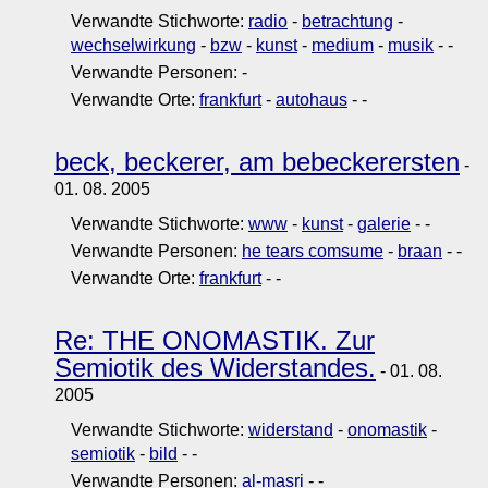
Verwandte Stichworte:
radio
-
betrachtung
-
wechselwirkung
-
bzw
-
kunst
-
medium
-
musik
-
-
Verwandte Personen:
-
Verwandte Orte:
frankfurt
-
autohaus
-
-
beck, beckerer, am bebeckerersten
-
01. 08. 2005
Verwandte Stichworte:
www
-
kunst
-
galerie
-
-
Verwandte Personen:
he tears comsume
-
braan
-
-
Verwandte Orte:
frankfurt
-
-
Re: THE ONOMASTIK. Zur
Semiotik des Widerstandes.
- 01. 08.
2005
Verwandte Stichworte:
widerstand
-
onomastik
-
semiotik
-
bild
-
-
Verwandte Personen:
al-masri
-
-