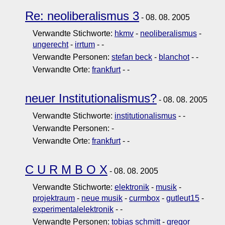
Re: neoliberalismus 3
- 08. 08. 2005
Verwandte Stichworte:
hkmv
-
neoliberalismus
-
ungerecht
-
irrtum
-
-
Verwandte Personen:
stefan beck
-
blanchot
-
-
Verwandte Orte:
frankfurt
-
-
neuer Institutionalismus?
- 08. 08. 2005
Verwandte Stichworte:
institutionalismus
-
-
Verwandte Personen:
-
Verwandte Orte:
frankfurt
-
-
C U R M B O X
- 08. 08. 2005
Verwandte Stichworte:
elektronik
-
musik
-
projektraum
-
neue musik
-
curmbox
-
gutleut15
-
experimentalelektronik
-
-
Verwandte Personen:
tobias schmitt
-
gregor