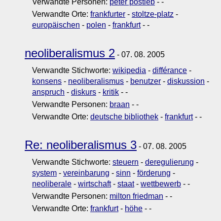
Verwandte Personen:
peter postleb
-
-
Verwandte Orte:
frankfurter
-
stoltze-platz
-
europäischen
-
polen
-
frankfurt
-
-
neoliberalismus 2
- 07. 08. 2005
Verwandte Stichworte:
wikipedia
-
différance
-
konsens
-
neoliberalismus
-
benutzer
-
diskussion
-
anspruch
-
diskurs
-
kritik
-
-
Verwandte Personen:
braan
-
-
Verwandte Orte:
deutsche bibliothek
-
frankfurt
-
-
Re: neoliberalismus 3
- 07. 08. 2005
Verwandte Stichworte:
steuern
-
deregulierung
-
system
-
vereinbarung
-
sinn
-
förderung
-
neoliberale
-
wirtschaft
-
staat
-
wettbewerb
-
-
Verwandte Personen:
milton friedman
-
-
Verwandte Orte:
frankfurt
-
höhe
-
-