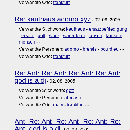
Verwandte Orte:
frankfurt
-
-
Re: kaufhaus adorno xyz
- 02. 08. 2005
Verwandte Stichworte:
kaufhaus
-
ersatzbefriedigung
-
ersatz
-
gott
-
ware
-
warenform
-
tausch
-
konsum
-
mensch
-
-
Verwandte Personen:
adorno
-
brentis
-
bourdieu
-
-
Verwandte Orte:
frankfurt
-
-
Re: Ant: Re: Ant: Re: Ant: Re: Ant:
god is a dj
- 02. 08. 2005
Verwandte Stichworte:
gott
-
-
Verwandte Personen:
al-masri
-
-
Verwandte Orte:
main
-
frankfurt
-
-
Ant: Re: Ant: Re: Ant: Re: Ant: Re:
Ant: god is a dj
- 02. 08. 2005