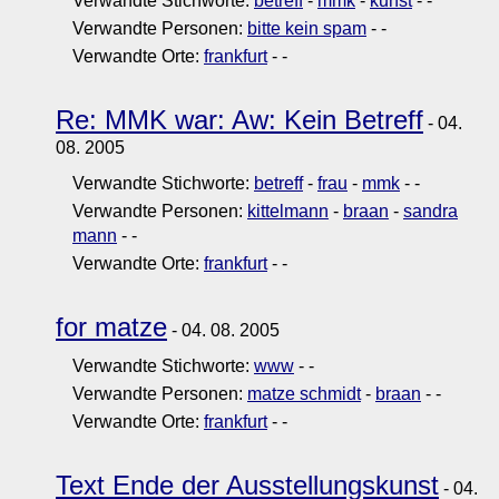
Verwandte Stichworte:
betreff
-
mmk
-
kunst
-
-
Verwandte Personen:
bitte kein spam
-
-
Verwandte Orte:
frankfurt
-
-
Re: MMK war: Aw: Kein Betreff
- 04.
08. 2005
Verwandte Stichworte:
betreff
-
frau
-
mmk
-
-
Verwandte Personen:
kittelmann
-
braan
-
sandra
mann
-
-
Verwandte Orte:
frankfurt
-
-
for matze
- 04. 08. 2005
Verwandte Stichworte:
www
-
-
Verwandte Personen:
matze schmidt
-
braan
-
-
Verwandte Orte:
frankfurt
-
-
Text Ende der Ausstellungskunst
- 04.