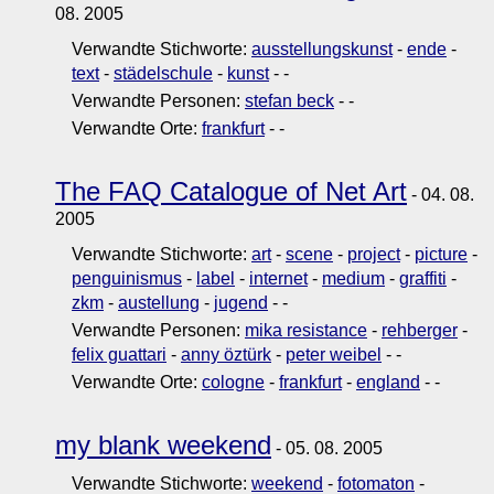
08. 2005
Verwandte Stichworte:
ausstellungskunst
-
ende
-
text
-
städelschule
-
kunst
-
-
Verwandte Personen:
stefan beck
-
-
Verwandte Orte:
frankfurt
-
-
The FAQ Catalogue of Net Art
- 04. 08.
2005
Verwandte Stichworte:
art
-
scene
-
project
-
picture
-
penguinismus
-
label
-
internet
-
medium
-
graffiti
-
zkm
-
austellung
-
jugend
-
-
Verwandte Personen:
mika resistance
-
rehberger
-
felix guattari
-
anny öztürk
-
peter weibel
-
-
Verwandte Orte:
cologne
-
frankfurt
-
england
-
-
my blank weekend
- 05. 08. 2005
Verwandte Stichworte:
weekend
-
fotomaton
-