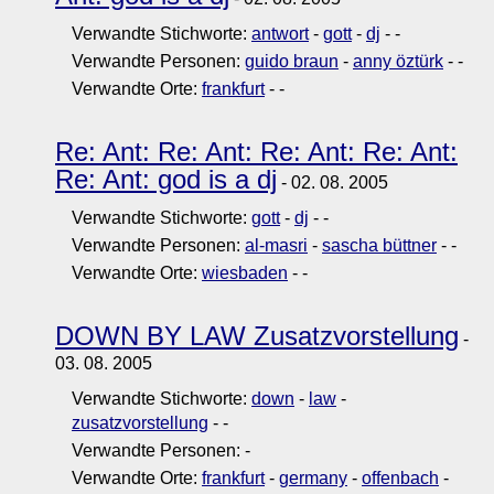
Verwandte Stichworte:
antwort
-
gott
-
dj
-
-
Verwandte Personen:
guido braun
-
anny öztürk
-
-
Verwandte Orte:
frankfurt
-
-
Re: Ant: Re: Ant: Re: Ant: Re: Ant:
Re: Ant: god is a dj
- 02. 08. 2005
Verwandte Stichworte:
gott
-
dj
-
-
Verwandte Personen:
al-masri
-
sascha büttner
-
-
Verwandte Orte:
wiesbaden
-
-
DOWN BY LAW Zusatzvorstellung
-
03. 08. 2005
Verwandte Stichworte:
down
-
law
-
zusatzvorstellung
-
-
Verwandte Personen:
-
Verwandte Orte:
frankfurt
-
germany
-
offenbach
-