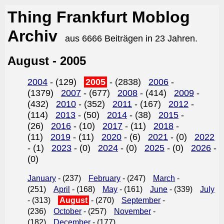
Thing Frankfurt Moblog
Archiv
aus 6666 Beiträgen in 23 Jahren.
August - 2005
2004
- (129)
2005
- (2838)
2006
-
(1379)
2007
- (677)
2008
- (414)
2009
-
(432)
2010
- (352)
2011
- (167)
2012
-
(114)
2013
- (50)
2014
- (38)
2015
-
(26)
2016
- (10)
2017
- (11)
2018
-
(11)
2019
- (11)
2020
- (6)
2021
- (0)
2022
- (1)
2023
- (0)
2024
- (0)
2025
- (0)
2026
-
(0)
January
- (237)
February
- (247)
March
-
(251)
April
- (168)
May
- (161)
June
- (339)
July
- (313)
August
- (270)
September
-
(236)
October
- (257)
November
-
(182)
December
- (177)