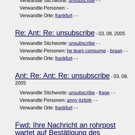
Verwandte Stichworte:
unsubscribe
-
-
Verwandte Personen:
-
Verwandte Orte:
frankfurt
-
-
Re: Ant: Re: unsubscribe
- 03. 08. 2005
Verwandte Stichworte:
unsubscribe
-
-
Verwandte Personen:
he tears comsume
-
braan
-
-
Verwandte Orte:
frankfurt
-
-
Ant: Re: Ant: Re: unsubscribe
- 03. 08.
2005
Verwandte Stichworte:
unsubscribe
-
frage
-
-
Verwandte Personen:
anny öztürk
-
-
Verwandte Orte:
frankfurt
-
-
Fwd: Ihre Nachricht an rohrpost
wartet auf Bestätigung des