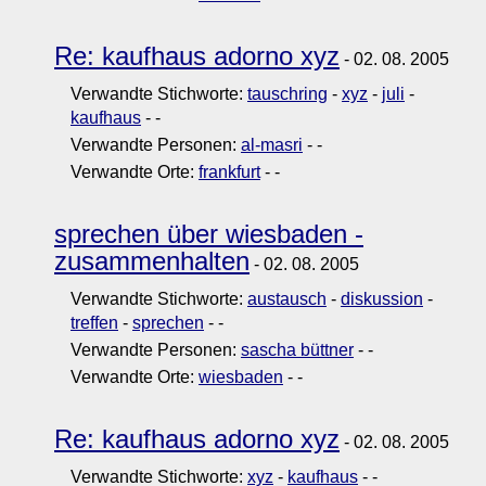
Re: kaufhaus adorno xyz
- 02. 08. 2005
Verwandte Stichworte:
tauschring
-
xyz
-
juli
-
kaufhaus
-
-
Verwandte Personen:
al-masri
-
-
Verwandte Orte:
frankfurt
-
-
sprechen über wiesbaden -
zusammenhalten
- 02. 08. 2005
Verwandte Stichworte:
austausch
-
diskussion
-
treffen
-
sprechen
-
-
Verwandte Personen:
sascha büttner
-
-
Verwandte Orte:
wiesbaden
-
-
Re: kaufhaus adorno xyz
- 02. 08. 2005
Verwandte Stichworte:
xyz
-
kaufhaus
-
-